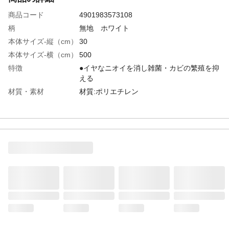
商品コード
4901983573108
柄
無地 ホワイト
本体サイズ-縦（cm）
30
本体サイズ-横（cm）
500
特徴
●イヤなニオイを消し雑菌・カビの繁殖を抑
える
材質・素材
材質:ポリエチレン
成分
天然系消臭剤､有機系抗菌剤､有機窒素系防
カビ剤
耐熱／耐冷温度
耐熱温度:60度以下
（℃）
使用方法
食器棚などに敷き、下からの湿気・汚れを
防ぐシート
生産国
日本