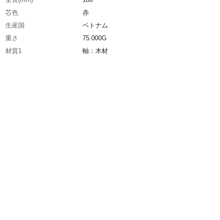
芯色
赤
生産国
ベトナム
重さ
75.000G
材質1
軸：木材