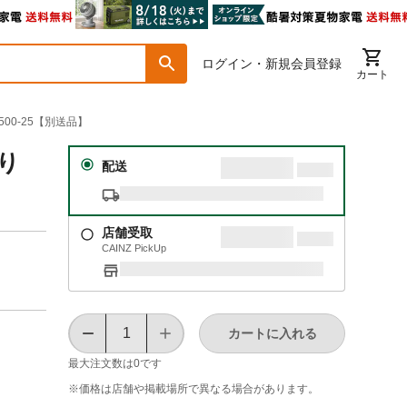
ログイン・新規会員登録
カート
00-25【別送品】
り
配送
店舗受取
CAINZ PickUp
カートに入れる
最大注文数は
0
です
※価格は​店舗や​掲載場所で​異なる​場合が​あります。