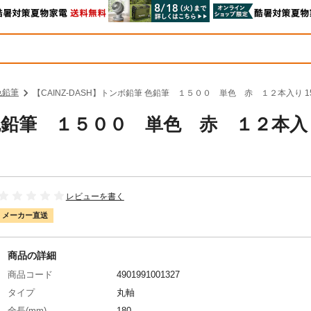
色鉛筆
【CAINZ-DASH】トンボ鉛筆 色鉛筆 １５００ 単色 赤 １２本入り 15
筆 色鉛筆 １５００ 単色 赤 １２本入
レビューを書く
メーカー直送
商品の詳細
商品コード
4901991001327
タイプ
丸軸
全長(mm)
180