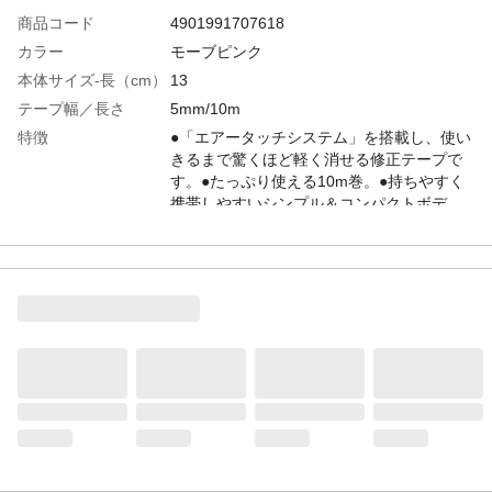
商品コード
4901991707618
カラー
モーブピンク
本体サイズ-長（cm）
13
テープ幅／長さ
5mm/10m
特徴
●「エアータッチシステム」を搭載し、使い
きるまで驚くほど軽く消せる修正テープで
す。●たっぷり使える10m巻。●持ちやすく
携帯しやすいシンプル＆コンパクトボデ
ィ。●テープの密着不良を防ぐ手ブレ補正ヘ
ッド。
容量（g）
20
入数
1
材質・素材
ケース:PS樹脂、ベース:ABS樹脂、大ギ
ア:POM樹脂、テープ:PET 等
使用上の注意
シャープペンシルなどの筆記具で再筆記し
た場合、修正テープがはがれてしまうこと
があります。・再筆記の際、インクの種類
によっては筆跡が薄くなることがありま
す。・修正した紙をコピー、プリンタで印