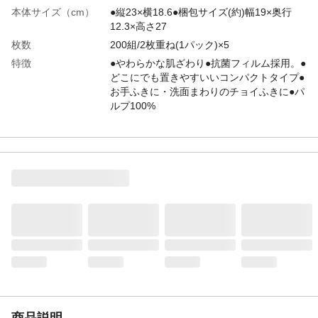
本体サイズ（cm）
●縦23×横18.6●梱包サイズ(約)幅19×奥行
12.3×高さ27
枚数
200組/2枚重ね(1パック)×5
特徴
●やわらかな肌ざわり●抗菌フィルム採用。●
どこにでも置きやすいいコンパクトタイプ●
お手ふきに・洗面まわりのチョイふきに●パ
ルプ100%
用途
お手ふき・ふき掃除用。
入数
1パック200組(2枚重ね)×5個パック
材質
パルプ100%
使用上の注意
●パルプ100%でつくられています。●蛍光染
料は使用していません。●詰まり防止のため
に流しやトイレには流さないでください。●
可燃物です。火のそばに置かないでくださ
い。●においの強い物の側に保管すると、に
おいが移ることがあります。等
生産国
日本
商品説明