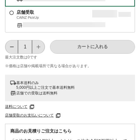
店舗受取
CAINZ PickUp
カートに入れる
最大注文数は
0
です
※価格は​店舗や​掲載場所で​異なる​場合が​あります。
基本送料のみ
5,000円以上ご注文で基本送料無料
店舗での受取は送料無料
送料について
店舗受取のお支払いについて
商品のお見積りご注文はこちら