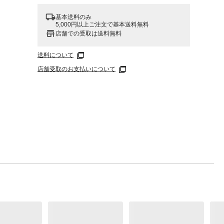
基本送料のみ
5,000円以上ご注文で基本送料無料
店舗での受取は送料無料
つけず
る小物
送料について
ングな
店舗受取のお支払いについて
画用
ト
作品用
小物用