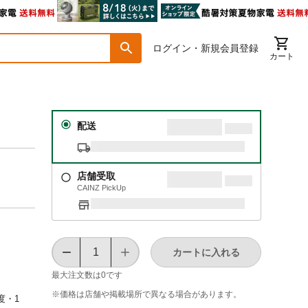
ログイン・新規会員登録
カート
配送
店舗受取
CAINZ PickUp
カートに入れる
最大注文数は
0
です
※価格は​店舗や​掲載場所で​異なる​場合が​あります。
度・1