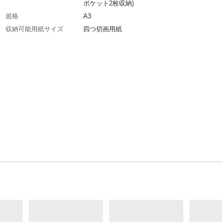
ポケット2枚収納)
規格
A3
収納可能用紙サイズ
四つ切画用紙
特徴
作品をまとめて保管！四つ切画用紙も折り目を
に保管可能。厚みのある半立体作品も収納でき
ポケット付き。学童以外にも使いやすく、リビ
どに置いても違和感のないモノトーン。
入数
1
商品仕様
●本体重量/730g ●平面作品用ポケット/四つ切
紙・7ポケット ●小物用ポケット/A5・2ポケッ
材質・素材
●表紙/ポリプロピレン・厚み約0.9mm ●平面
ポケット/ポリプロピレン・厚み約0.38mm ●
ポケット/ポリプロピレン・厚み約0.12mm
生産国
中国