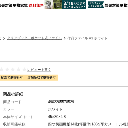
ー
クリアブック・ポケット式ファイル
作品ファイル A3 ホワイト
レビューを書く
配送で取寄せ可
店舗受取で取寄せ可
商品の詳細
商品コード
4902205578529
カラー
ホワイト
本体サイズ（cm）
45×30×4.8
収納可能枚数
四つ切画用紙14枚(坪量/約180g/平方メートル程