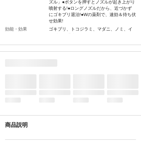
ズル」●ボタンを押すとノズルが起き上がり
噴射する!●ロングノズルだから、近づかず
にゴキブリ退治!●Wの薬剤で、速効＆待ち伏
せ効果!
効能・効果
ゴキブリ、トコジラミ、マダニ、ノミ、イ
エダニの駆除
内容量
450ml
成分
●有効成分/イミプロトリン:540mg/本、フェ
ノトリン:540mg/本 ●その他の成分/ミリス
チン酸イソプロピル、灯油、DME、LPガス
使用方法
●直接駆除/害虫に対して約1～2秒直接噴射
する。●追い出し駆除/害虫の潜んでいる狭
い場所やすき間等に直接吹き込むように噴
射する。●まちぶせ駆除/ゴキブリの通り道
(壁・床等)に、約20cmの距離から約10cmの
幅で帯状に1mあたり約5秒間噴霧塗布す
る。
使用上の注意
●ボタンを押してノズルを起こし、噴射して
商品説明
ください。●ノズルは自動で下がりませんの
で、使用後は指でノズルを下げて保管して
ください。