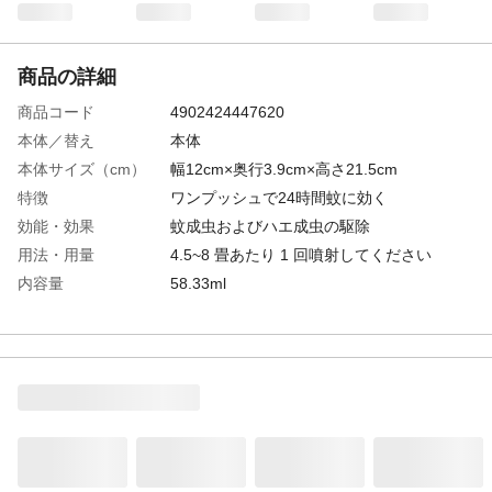
商品の詳細
商品コード
4902424447620
本体／替え
本体
本体サイズ（cm）
幅12cm×奥行3.9cm×高さ21.5cm
特徴
ワンプッシュで24時間蚊に効く
効能・効果
蚊成虫およびハエ成虫の駆除
用法・用量
4.5~8 畳あたり 1 回噴射してください
内容量
58.33ml
成分
トランスフルトリン
使用可能場所
屋内
適用害虫
蚊成虫・ハエ
保存上の注意
"●火気や直射日光をさけ、小児の手の届か
ない涼しい場所に保管する●水回りや湿気の
多い場所に置かない●暖房器具(ファンヒー
ター等)の周囲と高温になる場所、直射日光
の当たる場所、車内は温度が上が り、変形