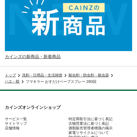
カインズの新商品・新着商品
トップ
洗剤・日用品・生活雑貨
殺虫剤・防虫剤・殺虫器
ハエ・蚊
フマキラー おすだけベープスプレー 280回
カインズオンラインショップ
サービス一覧
特定商取引法に基づく表記
サイトマップ
古物営業法に基づく表記
店舗情報
酒類販売管理者標識の掲示
家電リサイクルについて