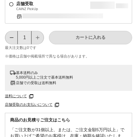
店舗受取
CAINZ PickUp
カートに入れる
最大注文数は
0
です
※価格は​店舗や​掲載場所で​異なる​場合が​あります。
基本送料のみ
5,000円以上ご注文で基本送料無料
店舗での受取は送料無料
送料について
店舗受取のお支払いについて
商品のお見積りご注文はこちら
「ご注文数が31個以上、または、ご注文金額5万円以上」で
お買い上げご希望のお客様は、在庫・納期を確認いたしま