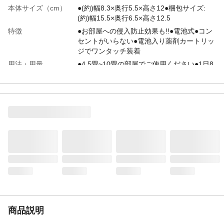
本体サイズ（cm）
●(約)幅8.3×奥行5.5×高さ12●梱包サイズ:
(約)幅15.5×奥行6.5×高さ12.5
特徴
●お部屋への侵入防止効果も!!●電池式●コン
セントがいらない●電池入り薬剤カートリッ
ジでワンタッチ装着
用法・用量
●4.5畳~10畳の部屋でご使用ください●1日8
時間の使用で約150日間使用できます●ラン
プが点灯しなくなったら新しい電池入薬剤
カートリッジにお取替えください
内容量
セット内容/器具1個、薬剤カートリッジ(単3
アルカリ電池2本内蔵)1個
適用害虫
ユスリカ、チョウバエ
有効成分
ピレスロイド(メトフルトリン)、BHT
商品説明