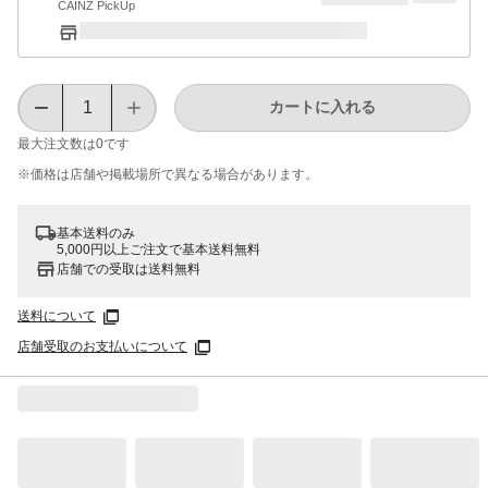
CAINZ PickUp
カートに入れる
最大注文数は
0
です
※価格は​店舗や​掲載場所で​異なる​場合が​あります。
基本送料のみ
5,000円以上ご注文で基本送料無料
店舗での受取は送料無料
送料について
店舗受取のお支払いについて