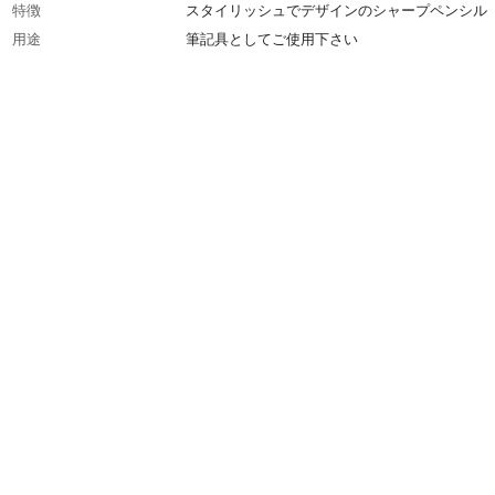
特徴
スタイリッシュでデザインのシャープペンシル
用途
筆記具としてご使用下さい
商品説明
フレフレ機構搭載のおしゃれなシャープペンシ
入数
1本入り
商品仕様
フレフレ機構
材質・素材
●さや:樹脂●グリップ:ラバー
生産国
日本
重量
19g