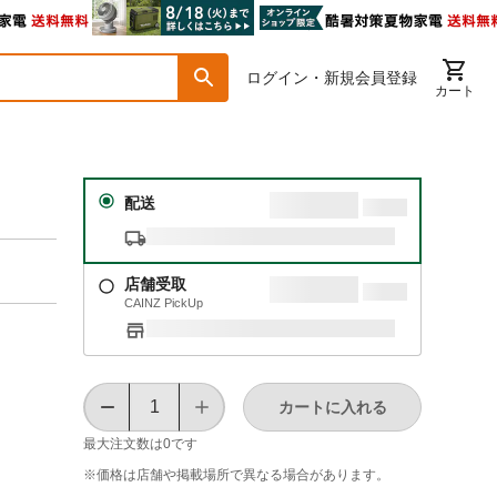
ログイン・新規会員登録
カート
配送
店舗受取
CAINZ PickUp
カートに入れる
最大注文数は
0
です
※価格は​店舗や​掲載場所で​異なる​場合が​あります。