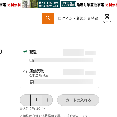
ログイン・新規会員登録
カート
カ
配送
店舗受取
CAINZ PickUp
カートに入れる
最大注文数は
0
です
※価格は​店舗や​掲載場所で​異なる​場合が​あります。