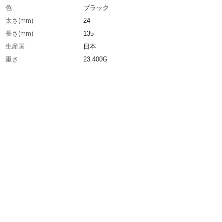
色
ブラック
太さ(mm)
24
長さ(mm)
135
生産国
日本
重さ
23.400G
材質1
軸・キャップ：リサイクル樹脂