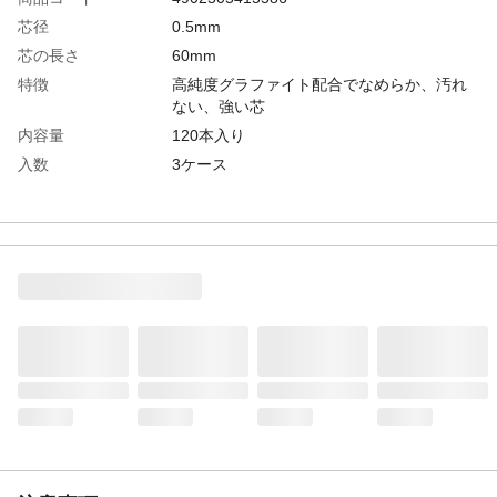
芯径
0.5mm
芯の長さ
60mm
特徴
高純度グラファイト配合でなめらか、汚れ
ない、強い芯
内容量
120本入り
入数
3ケース
生産国
日本
芯の濃度
2B