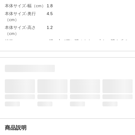
本体サイズ-幅（cm）
1.8
本体サイズ-奥行
4.5
（cm）
本体サイズ-高さ
1.2
（cm）
特徴
●軽い力で楽に消せます ●少ない消くずで
机等を汚しません
用途
鉛筆・シャープ等で書かれたものの消去・
修正用
内容量
13g
入数
1
商品仕様
スリーブ入り
材質・素材
●消ゴム/PVC ●スリーブ/再生紙
使用上の注意
●スリーブに入れたまま使用・保管して下さ
い ●口に入れないで下さい。
生産国
日本
重量
13g
商品説明