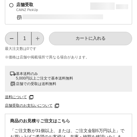
店舗受取
CAINZ PickUp
カートに入れる
最大注文数は
0
です
※価格は​店舗や​掲載場所で​異なる​場合が​あります。
基本送料のみ
5,000円以上ご注文で基本送料無料
店舗での受取は送料無料
送料について
店舗受取のお支払いについて
商品のお見積りご注文はこちら
「ご注文数が31個以上、または、ご注文金額5万円以上」で
お買い上げご希望のお客様は、在庫・納期を確認いたしま