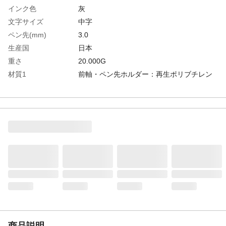
インク色
灰
文字サイズ
中字
ペン先(mm)
3.0
生産国
日本
重さ
20.000G
材質1
前軸・ペン先ホルダー：再生ポリブチレン
テレフタレート(PBT)
材質2
軸：ポリアミド(PA)●バネ弁：POM
材質3
キャップ・撹拌体：再生ポリアセタール
（POM)
材質4
ペン先：アクリル繊維
商品説明