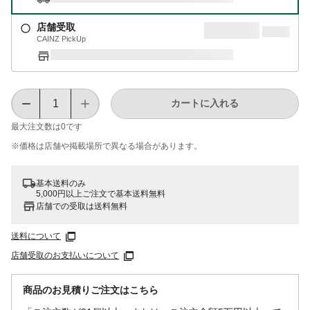
店舗受取
CAINZ PickUp
カートに入れる
最大注文数は
0
です
※価格は​店舗や​掲載場所で​異なる​場合が​あります。
基本送料のみ
5,000円以上ご注文で基本送料無料
店舗での受取は送料無料
送料について
店舗受取のお支払いについて
商品のお見積りご注文はこちら