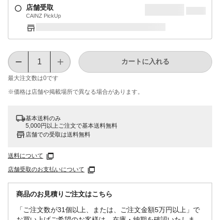
店舗受取
CAINZ PickUp
カートに入れる
最大注文数は
0
です
※価格は​店舗や​掲載場所で​異なる​場合が​あります。
基本送料のみ
5,000円以上ご注文で基本送料無料
店舗での受取は送料無料
送料について
店舗受取のお支払いについて
商品のお見積りご注文はこちら
「ご注文数が31個以上、または、ご注文金額5万円以上」で
お買い上げご希望のお客様は、在庫・納期を確認いたしま