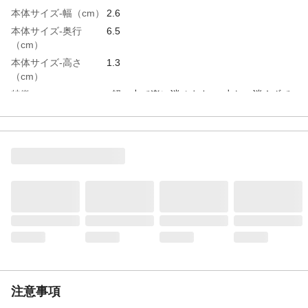
本体サイズ-幅（cm）
2.6
本体サイズ-奥行
6.5
（cm）
本体サイズ-高さ
1.3
（cm）
特徴
●軽い力で楽に消せます ●少ない消くずで
机等を汚しません
用途
鉛筆・シャープ等で書かれたものの消去・
修正用
内容量
29g
入数
3
商品仕様
スリーブ入り
材質・素材
●消ゴム/PVC ●スリーブ/再生紙
使用上の注意
●スリーブに入れたまま使用・保管して下さ
い ●口に入れないで下さい。
生産国
日本
重量
89g
注意事項