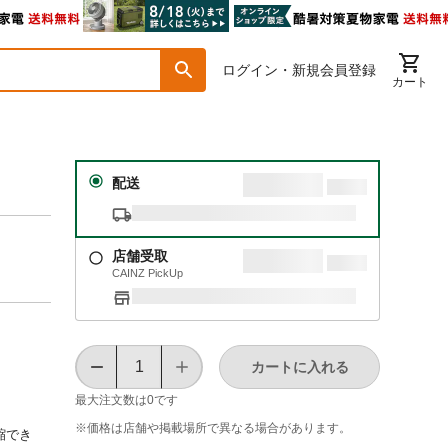
ログイン・新規会員登録
カート
配送
店舗受取
CAINZ PickUp
カートに入れる
最大注文数は
0
です
※価格は​店舗や​掲載場所で​異なる​場合が​あります。
縮でき