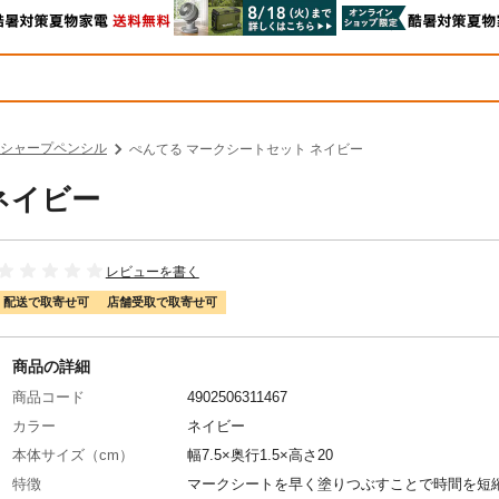
シャープペンシル
ぺんてる マークシートセット ネイビー
ネイビー
レビューを書く
配送で取寄せ可
店舗受取で取寄せ可
商品の詳細
商品コード
4902506311467
カラー
ネイビー
本体サイズ（cm）
幅7.5×奥行1.5×高さ20
特徴
マークシートを早く塗りつぶすことで時間を短