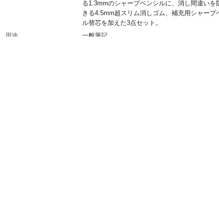
る1.3mmのシャープペンシルに、消し間違いを
きる4.5mm超スリム消しゴム、補充用シャープ
ル替芯を加えた3点セット。
用途
一般筆記。
付属品／セット内容
マークシートシャープペンシルHB:1本、マーク
ト消しゴム:1個、マークシート替芯:HB(4本入り
商品仕様
ポリシース。
材質・素材
●キャップ/PET ●先金/PC ●軸/AS ●芯タン
ク/PP ●ノック/ABS ●消しゴム/PVC ●スリ
紙 ●替芯キャップ/PE ●ケース/AS
生産国
日本
重量
22g