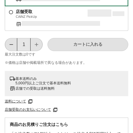
店舗受取
CAINZ PickUp
カートに入れる
最大注文数は
0
です
※価格は​店舗や​掲載場所で​異なる​場合が​あります。
基本送料のみ
5,000円以上ご注文で基本送料無料
店舗での受取は送料無料
送料について
店舗受取のお支払いについて
商品のお見積りご注文はこちら