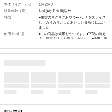
本体サイズ（cm）
16×26×3
対象年齢（歳）
幼犬(6か月未満)以外
特徴
●果実のサクサクおやつ●バナナをスライス
し、カリカリとしたおいしい食感に仕上げ
ました
使用上の注意
●この商品は犬用おやつです。●下記の与え
方・保存方法をお守りください。●幼児・子
供の手の届かない場所に保管してくださ
い。
給与方法
右図の給与量を目安に1日2~3回に分けてお
与えください。
内容量
180g
重量
(約)194.5g
生産国
フィリピン
原材料
バナナ、ココナッツオイル、砂糖、香料(バ
ナナフレーバー)
保証成分
粗たん白質1.0%以上、粗脂肪25%以上、粗
繊維5%以下、粗灰分2%以下、水分5%以
下、エネルギー(100g当り)534kcal
商品説明