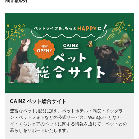
栄養成分表示
粗たん白質1.0%以上、粗脂肪25%以上、粗
繊維5%以下、粗灰分2%以下、水分5%以
下、エネルギー(100g当り)534kcal
代謝エネルギー
100gあたり534kcal
CAINZ ペット総合サイト
豊富なペット用品に加え、ペットホテル・病院・ドッグラ
ン・ペットフォトなどの公式サービス、WanQol・となカ
イ・くらシェアのペットに関する情報を通じて、ペットとの
暮らしをサポートいたします。