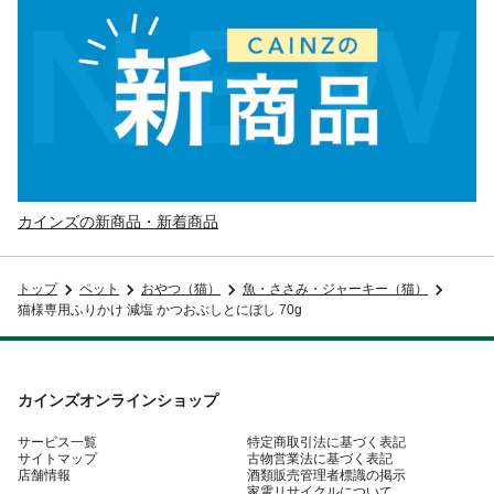
カインズの新商品・新着商品
トップ
ペット
おやつ（猫）
魚・ささみ・ジャーキー（猫）
猫様専用ふりかけ 減塩 かつおぶしとにぼし 70g
カインズオンラインショップ
サービス一覧
特定商取引法に基づく表記
サイトマップ
古物営業法に基づく表記
店舗情報
酒類販売管理者標識の掲示
家電リサイクルについて