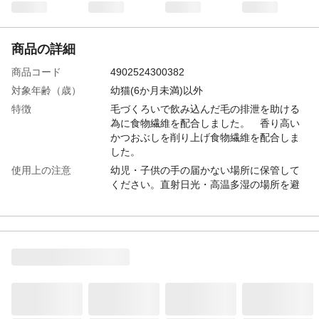
商品の詳細
商品コード
4902524300382
対象年齢（歳）
幼猫(6か月未満)以外
特徴
毛づくろいで飲み込んだ毛の排泄を助ける
為に食物繊維を配合しました。 香り高い
かつおぶしを削り上げ食物繊維を配合しま
した。
使用上の注意
幼児・子供の手の届かない場所に保管して
ください。直射日光・高温多湿の場所を避
け、開封後はチャックを閉じて冷蔵庫に入
れて保存してください。
給与方法
おやつ(ふりかけとして)
内容量
70g
重量
70g
生産国
日本
原材料
かつおのふし、セルロース