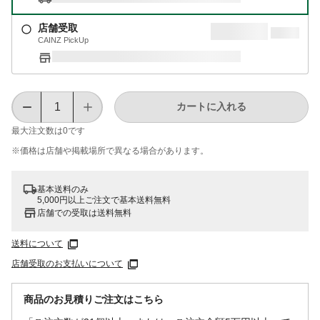
店舗受取
CAINZ PickUp
カートに入れる
最大注文数は
0
です
※価格は​店舗や​掲載場所で​異なる​場合が​あります。
基本送料のみ
5,000円以上ご注文で基本送料無料
店舗での受取は送料無料
送料について
店舗受取のお支払いについて
商品のお見積りご注文はこちら