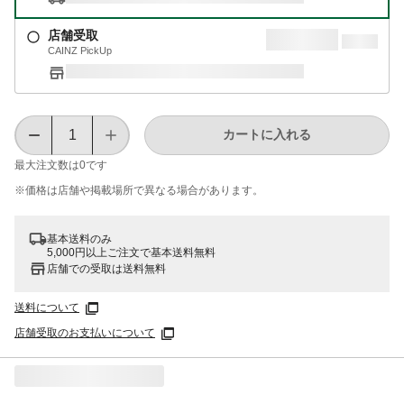
店舗受取
CAINZ PickUp
カートに入れる
最大注文数は
0
です
※価格は​店舗や​掲載場所で​異なる​場合が​あります。
基本送料のみ
5,000円以上ご注文で基本送料無料
店舗での受取は送料無料
送料について
店舗受取のお支払いについて