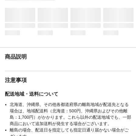
なりますので、替芯を詰めすぎないでくだ
さい。
入数
1本入り
商品仕様
芯が回るクルトガエンジン搭載
材質・素材
PC樹脂
生産国
中国
重量
9.8g
商品説明
注意事項
配送地域・送料について
北海道、沖縄県、その他各都道府県の離島地域が配送先となる
場合は、地域配送料（北海道：500円、沖縄県およびその他離
島：1,700円）がかかります。これら以外の配送地域でも、一部
商品において追加送料が発生する場合がございます。
離島の場合、配送日を指定しても指定日通り届かない場合がご