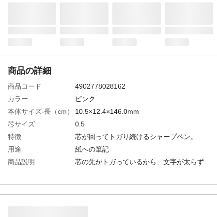
商品の詳細
商品コード
4902778028162
カラー
ピンク
本体サイズ-長（cm）
10.5×12.4×146.0mm
芯サイズ
0.5
特徴
芯が回ってトガり続けるシャープペン。
用途
紙への筆記
商品説明
芯の先がトガっているから、文字が太らず
キレイに書ける。ムラが出ず、細かい文字
もつぶれない。
使用上の注意
●筆記以外の用途に使用しないでください。
●ノックカバーや消しゴム等の小さい部品は
口に入れないでください。●つまりの原因に