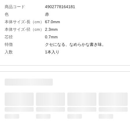
商品コード
4902778164181
色
赤
本体サイズ-長（cm）
67.0mm
本体サイズ-径（cm）
2.3mm
芯径
0.7mm
特徴
クセになる、なめらかな書き味。
入数
1本入り
商品仕様
ジェットストリームプライム用リフィル。
材質・素材
鋼材
使用上の注意
筆記以外に使用しないで下さい。
生産国
日本
インク種類
油性
筆記幅
0.7mm