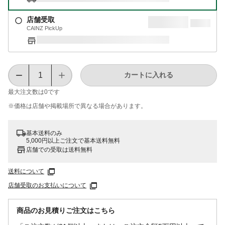
店舗受取
CAINZ PickUp
カートに入れる
最大注文数は
0
です
※価格は​店舗や​掲載場所で​異なる​場合が​あります。
基本送料のみ
5,000円以上ご注文で基本送料無料
店舗での受取は送料無料
送料について
店舗受取のお支払いについて
商品のお見積りご注文はこちら