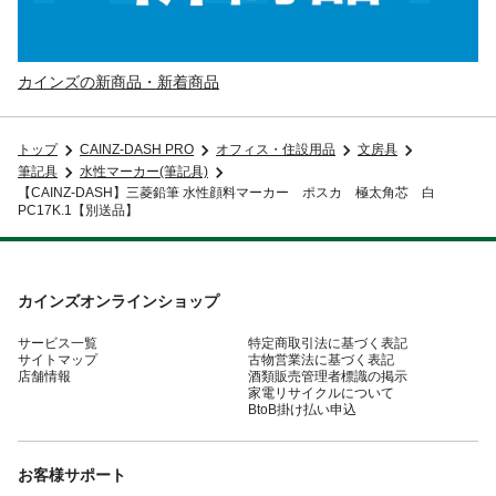
カインズの新商品・新着商品
トップ
CAINZ-DASH PRO
オフィス・住設用品
文房具
筆記具
水性マーカー(筆記具)
【CAINZ-DASH】三菱鉛筆 水性顔料マーカー ポスカ 極太角芯 白
PC17K.1【別送品】
カインズオンラインショップ
サービス一覧
特定商取引法に基づく表記
サイトマップ
古物営業法に基づく表記
店舗情報
酒類販売管理者標識の掲示
家電リサイクルについて
BtoB掛け払い申込
お客様サポート