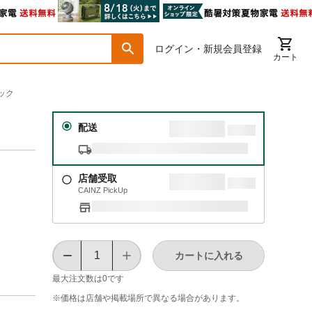
ログイン・新規会員登録
カート
ック
配送
店舗受取
CAINZ PickUp
カートに入れる
最大注文数は
0
です
※価格は​店舗や​掲載場所で​異なる​場合が​あります。