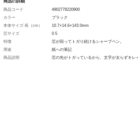
商品の詳細
商品コード
4902778220900
カラー
ブラック
本体サイズ-長（cm）
10.7×14.6×143.0mm
芯サイズ
0.5
特徴
芯が回ってトガり続けるシャープペン。
用途
紙への筆記
商品説明
芯の先がトガっているから、文字が太らずキレ
ける。ムラが出ず、細かい文字もつぶれない。
使用上の注意
●筆記以外の用途に使用しないでください。●ノ
カバーや消しゴム等の小さい部品は口に入れな
ださい。●つまりの原因になりますので、替芯
すぎないでください。
入数
1本入り
商品仕様
芯が回るクルトガエンジン搭載
材質・素材
PC樹脂
生産国
日本
重量
12.3g