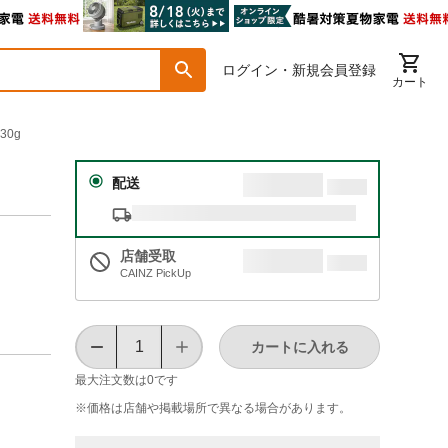
ログイン・新規会員登録
カート
0g
配送
店舗受取
CAINZ PickUp
カートに入れる
最大注文数は
0
です
※価格は​店舗や​掲載場所で​異なる​場合が​あります。