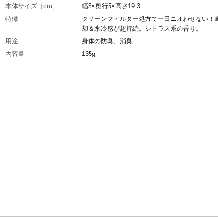
本体サイズ（cm）
幅5×奥行5×高さ19.3
特徴
クリーンフィルター処方で一日ニオわせない！
却＆氷冷感が超持続。シトラス系の香り。
用途
身体の防臭、消臭
内容量
135g
入数
36
成分
有効成分:パラフェノールスルホン酸亜鉛、イソ
ピルメチルフェノール その他成分:LPG、無水
ノールなど
生産国
日本
医薬部外品
◯
重量
188g