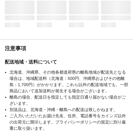
アルコール、トリエチルヘキサノイン、ア
ルガニアスピノサ核油、加水分解エンドウ
タンパク、クランベアビシニカ種子油、ア
ボカド油、ミネラルオイル、パルミタミド
プロピルトリモニウムクロリド、
使用上の注意
●お肌に異常が生じていないかよく注意して
使用し 異常のあるときは使わないでくだ
さい 刺激 色抜け 黒ずみ等の異常が出
注意事項
たら使用を中止し皮フ科医へ相談くださ
い ●高温になるところや直射日光のあたる
配送地域・送料について
ところには置かないでください。
生産国
日本
北海道、沖縄県、その他各都道府県の離島地域が配送先となる
場合は、地域配送料（北海道：500円、沖縄県およびその他離
島：1,700円）がかかります。これら以外の配送地域でも、一部
商品において追加送料が発生する場合がございます。
離島の場合、配送日を指定しても指定日通り届かない場合がご
ざいます。
別送品は、北海道・沖縄・離島への配送は致しかねます。
ご入力いただいたお届け先名、住所、電話番号をカインズ以外
の出荷元に開示します。プライバシーポリシーの規定に則り厳
重に取り扱います。