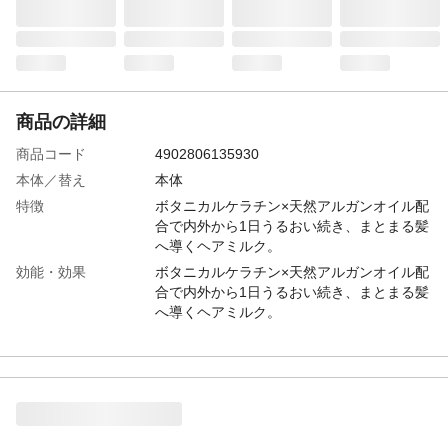
商品の詳細
商品コード
4902806135930
本体／替え
本体
特徴
ボタニカルケラチン×天然アルガンオイル配
合で内外から1日うるおい続き、まとまる髪
へ導くヘアミルク。
効能・効果
ボタニカルケラチン×天然アルガンオイル配
合で内外から1日うるおい続き、まとまる髪
へ導くヘアミルク。
使用方法
セミロングで1.5～2プッシュを半乾きの髪
になじませドライヤーで乾かしてください
容量（mL）
160g
成分
水、グリセリン、ジメチコン、エタノー
ル、イソノナン酸イソノニル、セテアリル