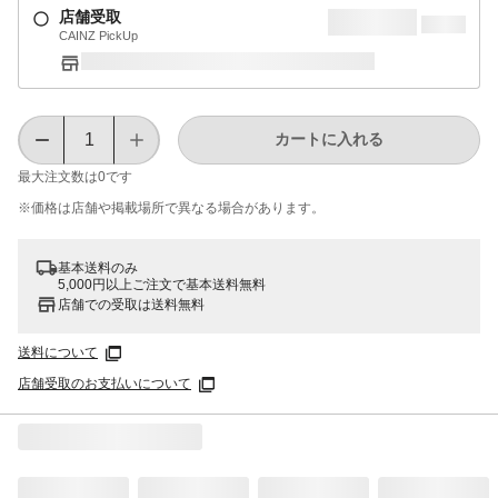
店舗受取
CAINZ PickUp
カートに入れる
最大注文数は
0
です
※価格は​店舗や​掲載場所で​異なる​場合が​あります。
基本送料のみ
5,000円以上ご注文で基本送料無料
店舗での受取は送料無料
送料について
店舗受取のお支払いについて