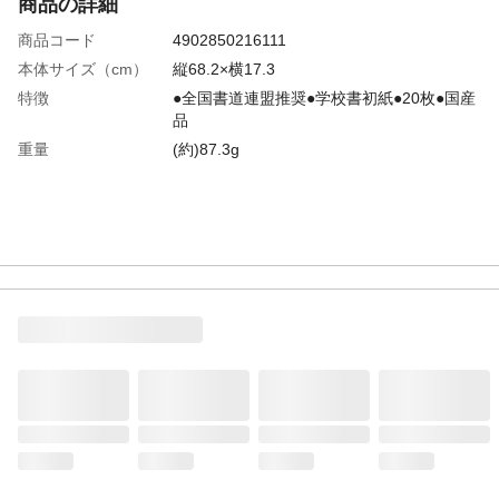
商品の詳細
商品コード
4902850216111
本体サイズ（cm）
縦68.2×横17.3
特徴
●全国書道連盟推奨●学校書初紙●20枚●国産
品
重量
(約)87.3g