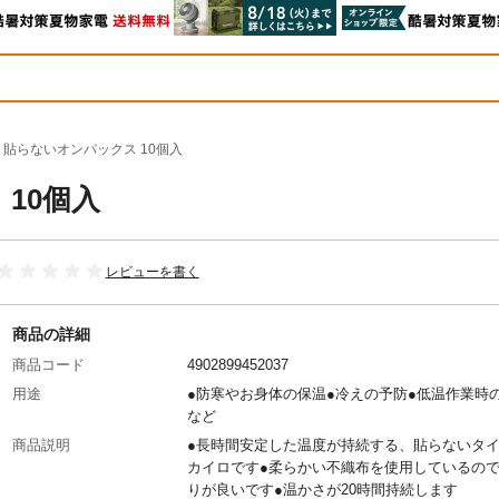
 貼らないオンパックス 10個入
10個入
レビューを書く
商品の詳細
商品コード
4902899452037
用途
●防寒やお身体の保温●冷えの予防●低温作業時
など
商品説明
●長時間安定した温度が持続する、貼らないタ
カイロです●柔らかい不織布を使用しているの
りが良いです●温かさが20時間持続します