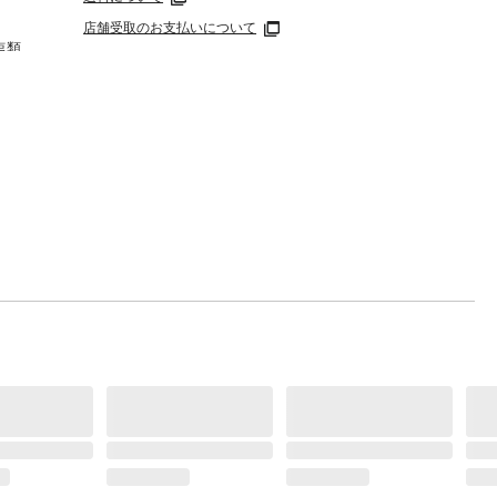
店舗受取のお支払いについて
塩類
の最高
京都条
合は若