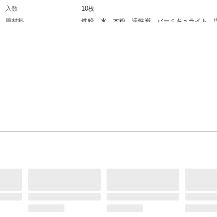
入数
10枚
原材料
鉄粉、水、木粉、活性炭、バーミキュライト、
最高温度
66℃
持続時間
20時間(40℃以上を保持し、持続する時間)表示
温度・持続時間は日本産業規格、平均温度は東
例に基づく測定値ですので人体にてご使用の場
干の差異があります。
平均温度
53℃