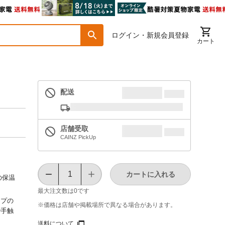
ログイン・新規会員登録
カート
配送
店舗受取
CAINZ PickUp
カートに入れる
の保温
最大注文数は
0
です
イプの
※価格は​店舗や​掲載場所で​異なる​場合が​あります。
で手触
送料について