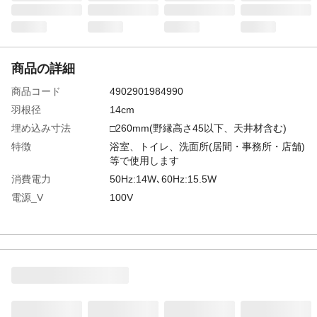
商品の詳細
商品コード
4902901984990
羽根径
14cm
埋め込み寸法
□260mm(野縁高さ45以下、天井材含む)
特徴
浴室、トイレ、洗面所(居間・事務所・店舗)
等で使用します
消費電力
50Hz:14W､60Hz:15.5W
電源_V
100V
商品仕様
●施工が簡単な商品本体のスライド脱着方式
を採用しました。●グリル部にデュアルバリ
アマテリアルを採用。グリルの表面汚れを
抑制し、清掃頻度を低減します。
生産国
日本
運転音
50Hz:29.5dB､60Hz:29dB
換気風量
50Hz:180m3/h､60Hz:175m3/h