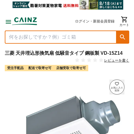
ログイン・新規会員登録
カート
三菱 天井埋込形換気扇 低騒音タイプ 鋼板製 VD-15Z14
レビューを書く
受注手配品
配送で取寄せ可
店舗受取で取寄せ可