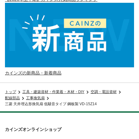
カインズの新商品・新着商品
トップ
工具・建築資材・作業着・木材・DIY
空調・電設資材
配線部品
工事換気扇
三菱 天井埋込形換気扇 低騒音タイプ 鋼板製 VD-15Z14
カインズオンラインショップ