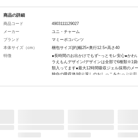
商品の詳細
商品コード
4903111129027
メーカー
ユニ・チャーム
ブランド
マミーポコパンツ
本体サイズ（cm）
梱包サイズ(約)幅25×奥行12.5×高さ40
特徴
●長時間のお出かけでもず~っとモレ安心●かわ
ラえもんデザイン/デザインは全部で6種類※1袋
類入ってます●最大12時間吸収ジェル採用のメ
独自の吸収体/繰り返しのおしっこをたっぷり引
んで素早く吸収!※赤ちゃんのおしっこに量には
差があります
商品説明
●大きめおへそすっぽりシェイプ/おへそまでし
引き上がるからたくさん動いてもズレ・モレ安心
リプルブロックギャザー/3つのギャザーが足回
っかりフィットし続けるからず~っとすきまモ
♪ 等
入数
50枚
商品仕様
●やわらか設計●やわらか全面通気シート●おし