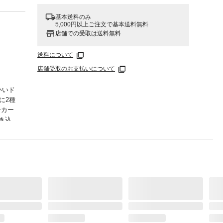
基本送料のみ
5,000円以上ご注文で基本送料無料
店舗での受取は送料無料
送料について
店舗受取のお支払いについて
いいド
に2種
ーカー
き込
個人
っかり
!●ト
りにし
レ安心
っこサ