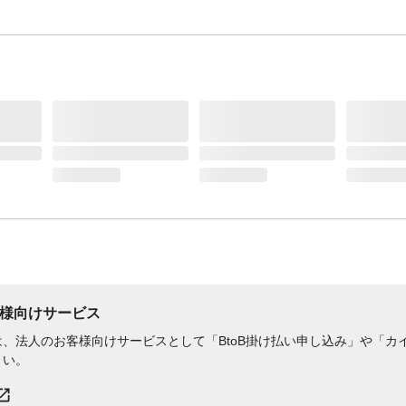
イン
材質・素材
●表面材/ポリオレフィン、不織布●吸収材/綿状
プ、高分子吸収材●防水材/ポリオレフィンフィ
止着材/ポリオレフィン●伸縮材/ポリウレタン●結
スチレン系エストラマー合成樹脂
使用方法
●簡単うんち処理/うんちの時のおむつ替え:赤ち
を寝かせて脇の「らくらくステッチ」を破れば
脱がしやすく、手も汚れません●使用後はおむ
「まるめるテープ」で止めるだけ。簡単便利に
できます。
使用上の注意
使い捨て紙おむつですので洗濯はしないでくだ
あやまって洗濯すると紙おむつの中身が他の衣
く場合があります。その場合は脱水後の衣類を
て落としてください。また洗濯機内部に残った
ティッシュ等で拭き取った後水で充分洗い流し
さい。等
様向けサービス
生産国
日本
、法人のお客様向けサービスとして「BtoB掛け払い申し込み」や「カイ
適用対象
体重6~13kg
さい。