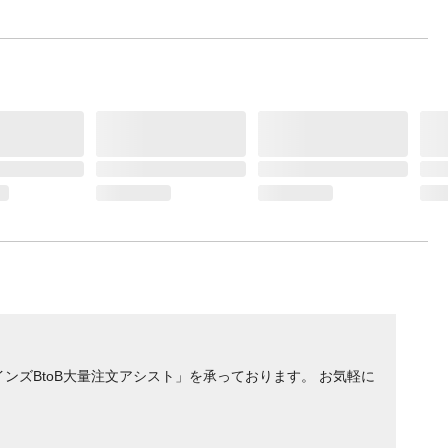
パル
ルム●
合材/
ゃん
簡単に
つを
後処理
さい。
類につ
はたい
ものは
てくだ
ンズBtoB大量注文アシスト」を承っております。 お気軽に