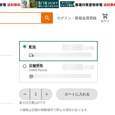
ログイン・新規会員登録
カート
配送
店舗受取
CAINZ PickUp
カートに入れる
最大注文数は
0
です
※価格は​店舗や​掲載場所で​異なる​場合が​あります。