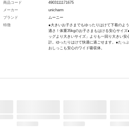
商品コード
4903111171675
メーカー
unicharm
ブランド
ムーニー
特徴
●大きいお子さまでもゆったりはけて下着のよ
適さ！体重35kgのお子さまもはける安心サイズ
ッグより大きいサイズ」よりも一回り大きい安
計。ゆったりはけて快適に過ごせます。●たっ
おしっこも安心のワイド吸収体。
商品説明
からだに合わせたワイド設計の吸収体採用で、
のおしっこもしっかり吸収。
入数
14枚
材質・素材
●表面材/ポリオレフィン、ポリエステル不織材
水材/綿状パルプ、吸水紙、高分子吸水材 ●防水
ポリオレフィンフィルム ●止着材/ポリオレ
●伸縮材/ポリウレタン ●結合材/スチレン系エ
マー合成樹脂 ●外装材/ポリエチレン
タイプ
パンツ
適用対象
●体重:18～35kg ●胴囲:47～68cm