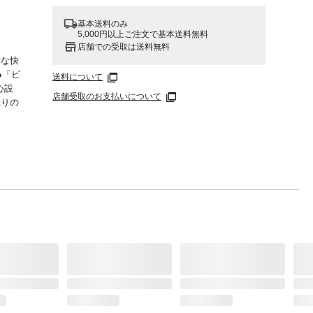
基本送料のみ
5,000円以上ご注文で基本送料無料
店舗での受取は送料無料
うな快
●「ビ
送料について
心設
店舗受取のお支払いについて
ぷりの
一晩中
 ●吸
材/
フィン
ラスト