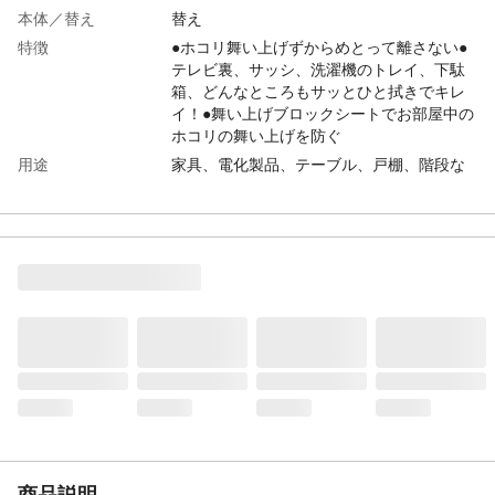
本体／替え
替え
特徴
●ホコリ舞い上げずからめとって離さない●
テレビ裏、サッシ、洗濯機のトレイ、下駄
箱、どんなところもサッとひと拭きでキレ
イ！●舞い上げブロックシートでお部屋中の
ホコリの舞い上げを防ぐ
用途
家具、電化製品、テーブル、戸棚、階段な
ど
商品説明
●からめる密着構造で取り残していた大きめ
のホコリや粒ゴミまでからめとって離さな
い！●抗菌EXファイバー:抗菌成分配合で、
とったホコリの菌の増殖を抑制●メーカー従
来品比ゴミ吸着力150%アップ
商品仕様
内容量/8枚
成分
●材質/ポリオレフィン、ポリエステル ●薬
液の主成分/流動パラフィン ●抗菌剤/有機
系抗菌剤
生産国
日本
商品説明