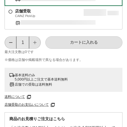
店舗受取
CAINZ PickUp
カートに入れる
最大注文数は
0
です
※価格は​店舗や​掲載場所で​異なる​場合が​あります。
基本送料のみ
5,000円以上ご注文で基本送料無料
店舗での受取は送料無料
送料について
店舗受取のお支払いについて
商品のお見積りご注文はこちら