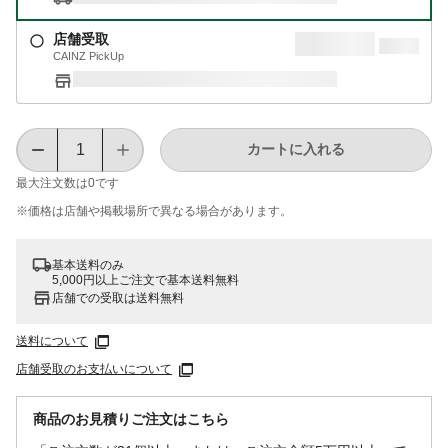
店舗受取
CAINZ PickUp
カートに入れる
最大注文数は
0
です
※価格は​店舗や​掲載場所で​異なる​場合が​あります。
基本送料のみ
5,000円以上ご注文で基本送料無料
店舗での受取は送料無料
送料について
店舗受取のお支払いについて
商品のお見積りご注文はこちら