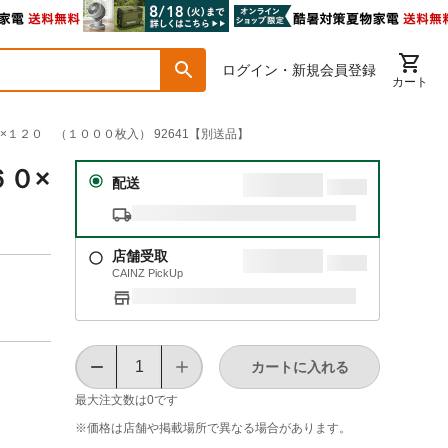
ログイン・新規会員登録
カート
×１２０ （１０００枚入） 92641【別送品】
６０×
配送
店舗受取
CAINZ PickUp
カートに入れる
最大注文数は
0
です
※価格は​店舗や​掲載場所で​異なる​場合が​あります。