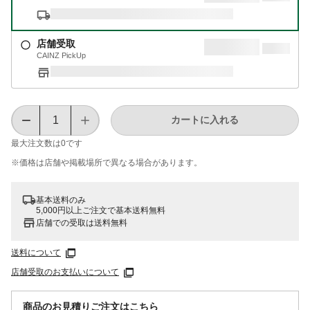
店舗受取
CAINZ PickUp
カートに入れる
最大注文数は
0
です
※価格は​店舗や​掲載場所で​異なる​場合が​あります。
基本送料のみ
5,000円以上ご注文で基本送料無料
店舗での受取は送料無料
送料について
店舗受取のお支払いについて
商品のお見積りご注文はこちら