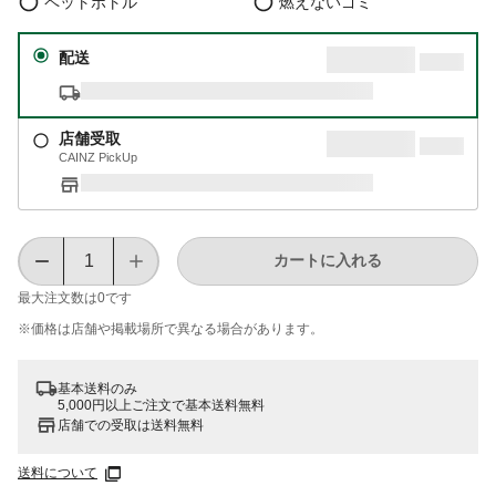
ペットボトル
燃えないゴミ
配送
店舗受取
CAINZ PickUp
カートに入れる
最大注文数は
0
です
※価格は​店舗や​掲載場所で​異なる​場合が​あります。
基本送料のみ
5,000円以上ご注文で基本送料無料
店舗での受取は送料無料
送料について