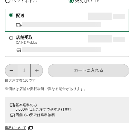
ペットボトル
燃えないゴミ
配送
店舗受取
CAINZ PickUp
カートに入れる
最大注文数は
0
です
※価格は​店舗や​掲載場所で​異なる​場合が​あります。
基本送料のみ
5,000円以上ご注文で基本送料無料
店舗での受取は送料無料
送料について