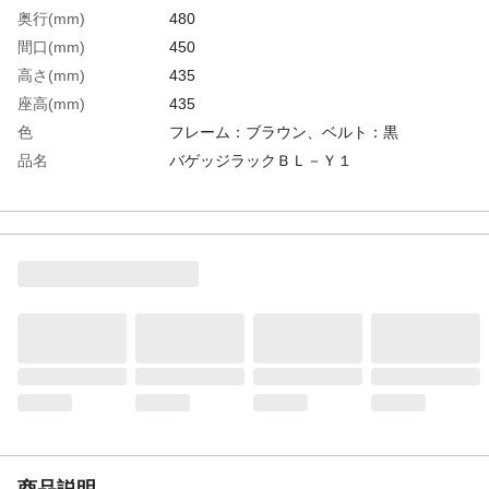
奥行(mm)
480
間口(mm)
450
高さ(mm)
435
座高(mm)
435
色
フレーム：ブラウン、ベルト：黒
品名
バゲッジラックＢＬ－Ｙ１
幅(mm)
435
生産国
ベトナム
重さ
2.800KG
材質1
フレーム：スチールパイプ焼付塗装
材質2
ベルト：ナイロン
商品説明