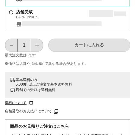
店舗受取
CAINZ PickUp
カートに入れる
最大注文数は
0
です
※価格は​店舗や​掲載場所で​異なる​場合が​あります。
基本送料のみ
5,000円以上ご注文で基本送料無料
店舗での受取は送料無料
送料について
店舗受取のお支払いについて
商品のお見積りご注文はこちら