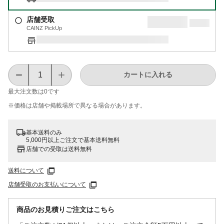
店舗受取
CAINZ PickUp
カートに入れる
最大注文数は
0
です
※価格は​店舗や​掲載場所で​異なる​場合が​あります。
基本送料のみ
5,000円以上ご注文で基本送料無料
店舗での受取は送料無料
送料について
店舗受取のお支払いについて
商品のお見積りご注文はこちら