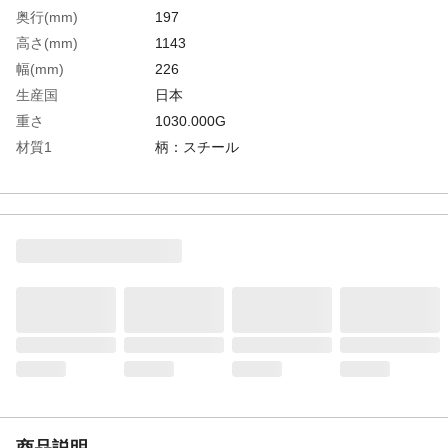
奥行(mm)
197
高さ(mm)
1143
幅(mm)
226
生産国
日本
重さ
1030.000G
材質1
柄：スチール
材質2
バンパー：ポリ塩化ビニール（PVC）
材質3
ブラシ：豚毛
商品説明