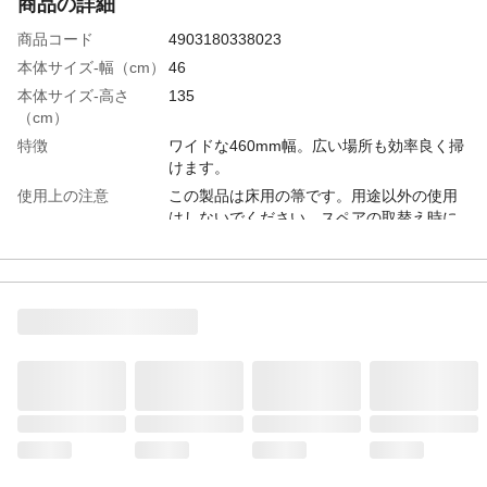
商品の詳細
商品コード
4903180338023
本体サイズ-幅（cm）
46
本体サイズ-高さ
135
（cm）
特徴
ワイドな460mm幅。広い場所も効率良く掃
けます。
使用上の注意
この製品は床用の箒です。用途以外の使用
はしないでください。スペアの取替え時に
は取扱いに注意してください。手などを傷
つけたり、指などをはさむことがありま
す。
材質・素材
●ハンドル:スチールパイプ●甲:PP●毛:PP・
PET(再生PET100%)・馬毛・除電材
生産国
日本