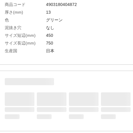
商品コード
4903180404872
厚さ(mm)
13
色
グリーン
泥抜き穴
なし
サイズ短辺(mm)
450
サイズ長辺(mm)
750
生産国
日本
重さ
1.000KG
材質1
エチレン酢酸ビニール樹脂（EVA）