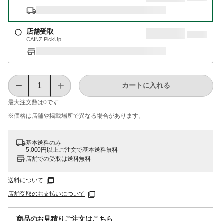
店舗受取
CAINZ PickUp
カートに入れる
最大注文数は
0
です
※価格は​店舗や​掲載場所で​異なる​場合が​あります。
基本送料のみ
5,000円以上ご注文で基本送料無料
店舗での受取は送料無料
送料について
店舗受取のお支払いについて
商品のお見積りご注文はこちら