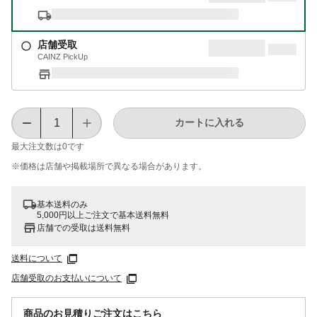
店舗受取
CAINZ PickUp
カートに入れる
最大注文数は
0
です
※価格は​店舗や​掲載場所で​異なる​場合が​あります。
基本送料のみ
5,000円以上ご注文で基本送料無料
店舗での受取は送料無料
送料について
店舗受取のお支払いについて
商品のお見積りご注文はこちら