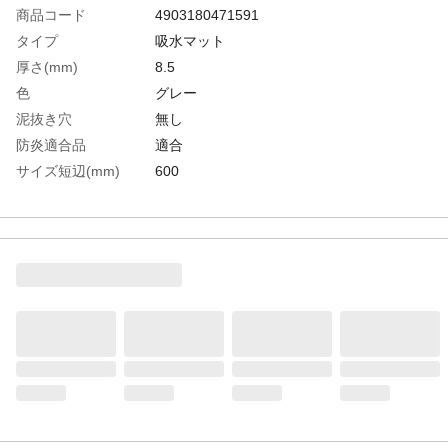
商品コード
4903180471591
タイプ
吸水マット
厚さ(mm)
8.5
色
グレー
泥抜き穴
無し
防炎適合品
適合
サイズ短辺(mm)
600
サイズ長辺(mm)
900
生産国
日本
重さ
2.100KG
材質1
パイル：ポリエステル（再生PET80％）
材質2
バッキング：塩化ビニール（PVC）