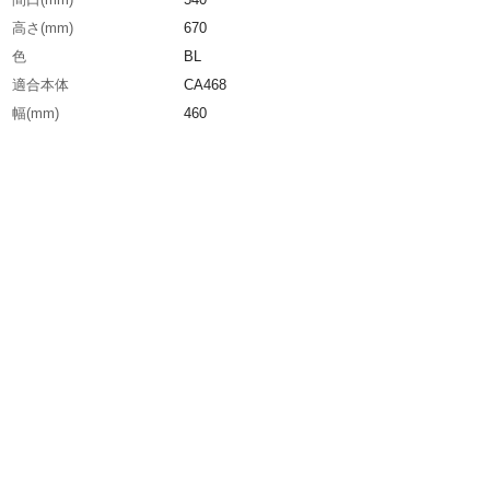
高さ(mm)
670
色
BL
適合本体
CA468
幅(mm)
460
容量(L)
210
生産国
日本
重さ
450.000G
材質1
ナイロン（導電性繊維入）