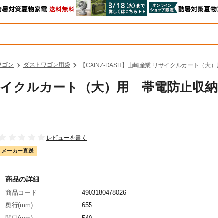
ワゴン
ダストワゴン用袋
【CAINZ-DASH】山崎産業 リサイクルカート（大）用
 リサイクルカート（大）用 帯電防止収
レビューを書く
メーカー直送
商品の詳細
商品コード
4903180478026
奥行(mm)
655
間口(mm)
540