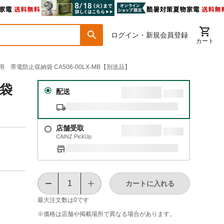
ログイン・新規会員登録
カート
 帯電防止収納袋 CA506-00LX-MB【別送品】
納袋
配送
店舗受取
CAINZ PickUp
カートに入れる
最大注文数は
0
です
※価格は​店舗や​掲載場所で​異なる​場合が​あります。