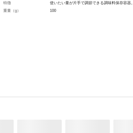
特徴
使いたい量が片手で調節できる調味料保存容器
重量（g）
100
容量
200ml(小麦粉:100g)
入数
1
材質
容器・スプーン:アクリル樹脂、蓋上下:ポリエ
耐熱／耐冷温度（℃）
80℃/-40℃
生産国
中国
製造元
山崎実業株式会社