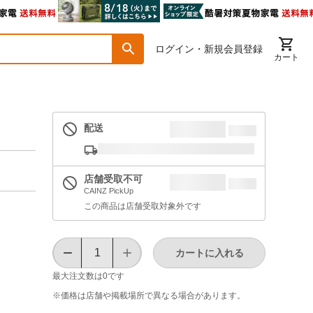
ログイン・新規会員登録
カート
配送
店舗受取不可
CAINZ PickUp
この商品は店舗受取対象外です
カートに入れる
最大注文数は
0
です
※価格は​店舗や​掲載場所で​異なる​場合が​あります。