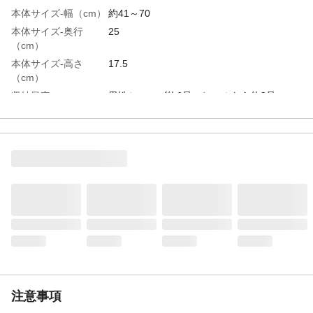
本体サイズ-幅（cm）
約41～70
本体サイズ-奥行
25
（cm）
本体サイズ-高さ
17.5
（cm）
収納目安
男性シューズ約6足、ヒールなら約8足
積み重ね
２段
足サイズ目安
サイズ15cm以上の靴から乗せることが可能
です。
特徴
下駄箱下に一括収納できるコンパクト設計
の伸縮シューズラック
用途
シューズラック
組立目安時間（分）
約5分
入数
１
商品仕様
伸縮自在なので置き場所に困りません。連
結パーツを付ければ、数段積み重ねて利用
もできるので大容量収納も出来ます。
注意事項
材質・素材
●本体/スチール ●ホルダー/ABS樹脂