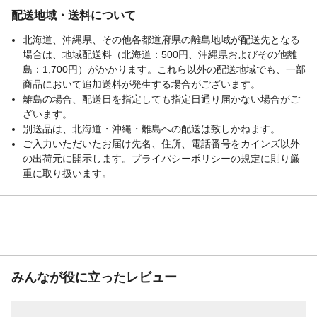
表面加工
粉体塗装
配送地域・送料について
耐荷重
約3ｋｇ
必要工具
プラスドライバー
北海道、沖縄県、その他各都道府県の離島地域が配送先となる
場合は、地域配送料（北海道：500円、沖縄県およびその他離
付属品／セット内容
連結パーツ2個
島：1,700円）がかかります。これら以外の配送地域でも、一部
使用上の注意
用途以外には使用しないでください。無理
商品において追加送料が発生する場合がございます。
に力をかけないようにしてください。
離島の場合、配送日を指定しても指定日通り届かない場合がご
生産国
中国
ざいます。
重量
約900ｇ
別送品は、北海道・沖縄・離島への配送は致しかねます。
ご入力いただいたお届け先名、住所、電話番号をカインズ以外
の出荷元に開示します。プライバシーポリシーの規定に則り厳
重に取り扱います。
みんなが役に立ったレビュー