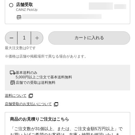
店舗受取
CAINZ PickUp
カートに入れる
最大注文数は
0
です
※価格は​店舗や​掲載場所で​異なる​場合が​あります。
基本送料のみ
5,000円以上ご注文で基本送料無料
店舗での受取は送料無料
送料について
店舗受取のお支払いについて
商品のお見積りご注文はこちら
「ご注文数が31個以上、または、ご注文金額5万円以上」で
お買い上げご希望のお客様は、在庫・納期を確認いたしま