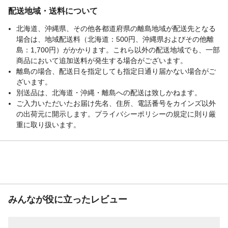
表面加工
粉体塗装
配送地域・送料について
耐荷重
約3ｋｇ
必要工具
プラスドライバー
北海道、沖縄県、その他各都道府県の離島地域が配送先となる
場合は、地域配送料（北海道：500円、沖縄県およびその他離
付属品／セット内容
連結パーツ2個
島：1,700円）がかかります。これら以外の配送地域でも、一部
使用上の注意
用途以外には使用しないでください。無理
商品において追加送料が発生する場合がございます。
に力をかけないようにしてください。
離島の場合、配送日を指定しても指定日通り届かない場合がご
生産国
中国
ざいます。
重量
約900ｇ
別送品は、北海道・沖縄・離島への配送は致しかねます。
ご入力いただいたお届け先名、住所、電話番号をカインズ以外
の出荷元に開示します。プライバシーポリシーの規定に則り厳
重に取り扱います。
みんなが役に立ったレビュー