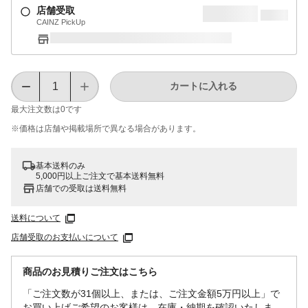
店舗受取
CAINZ PickUp
カートに入れる
最大注文数は
0
です
※価格は​店舗や​掲載場所で​異なる​場合が​あります。
基本送料のみ
5,000円以上ご注文で基本送料無料
店舗での受取は送料無料
送料について
店舗受取のお支払いについて
商品のお見積りご注文はこちら
「ご注文数が31個以上、または、ご注文金額5万円以上」で
お買い上げご希望のお客様は、在庫・納期を確認いたしま