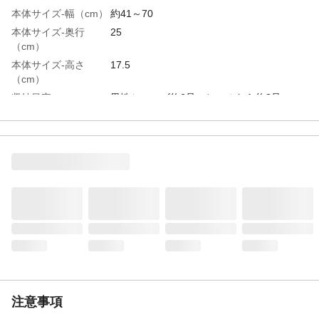
本体サイズ-幅（cm）
約41～70
本体サイズ-奥行
25
（cm）
本体サイズ-高さ
17.5
（cm）
収納目安
男性シューズ約6足、ヒールなら約8足
積み重ね
２段
足サイズ目安
サイズ15cm以上の靴から乗せることが可能
です。
特徴
下駄箱下に一括収納できるコンパクト設計
の伸縮シューズラック
用途
シューズラック
組立目安時間（分）
約5分
入数
１
商品仕様
伸縮自在なので置き場所に困りません。連
結パーツを付ければ、数段積み重ねて利用
もできるので大容量収納も出来ます。
注意事項
材質・素材
●本体/スチール ●ホルダー/ABS樹脂