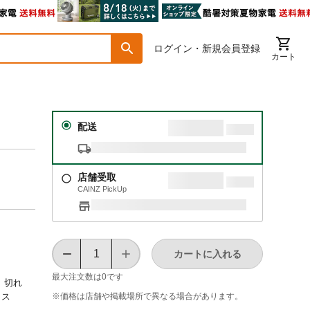
ログイン・新規会員登録
カート
配送
店舗受取
CAINZ PickUp
カートに入れる
最大注文数は
0
です
、切れ
※価格は​店舗や​掲載場所で​異なる​場合が​あります。
ロス