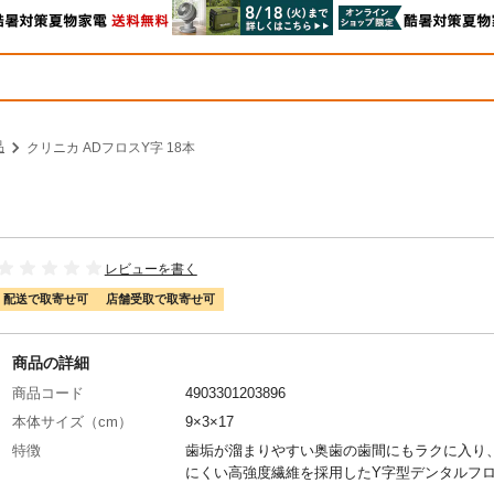
品
クリニカ ADフロスY字 18本
レビューを書く
配送で取寄せ可
店舗受取で取寄せ可
商品の詳細
商品コード
4903301203896
本体サイズ（cm）
9×3×17
特徴
歯垢が溜まりやすい奥歯の歯間にもラクに入り
にくい高強度繊維を採用したY字型デンタルフ