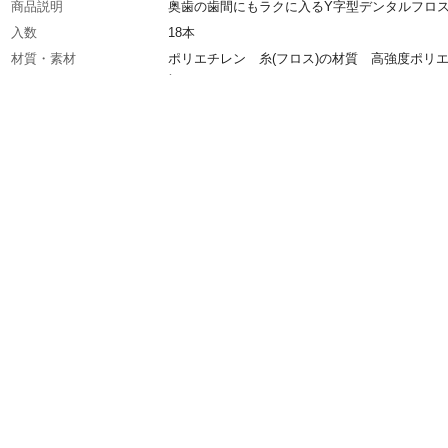
商品説明
奥歯の歯間にもラクに入るY字型デンタルフロ
入数
18本
材質・素材
ポリエチレン 糸(フロス)の材質 高強度ポリ
ン
耐熱／耐冷温度（℃）
100
使用方法
●フロスを左右に動かしながら、ゆっくりと歯
間に挿入します。 ●歯面にフロスを沿わせ、
右に動かして歯垢や食べカスを取り除きます。
ロスを抜く時もゆっくりと左右に動かしながら
ください。
生産国
中国