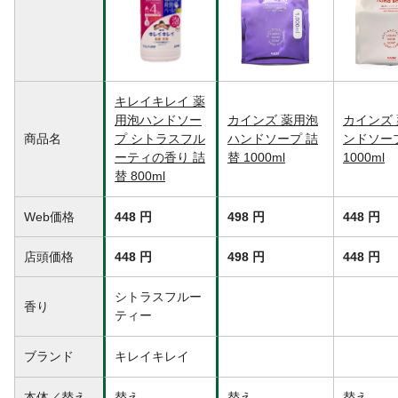
イルスにてテスト。全てのウイルス・細菌
に効果があるわけではありません。) ●き
め細かな泡が汚れをすみずみまでキャッチ
し、しっとりと落とします ●手に香りが残
りにくいシトラスフルーティーの香り
内容量
800mL
キレイキレイ 薬
用泡ハンドソー
カインズ 薬用泡
カインズ
商品仕様
(ボトルへのつめかえ方)1.ボトルを洗う/ボ
商品名
プ シトラスフル
ハンドソープ 詰
ンドソー
トルの中を水で洗い、よく乾かしてくださ
ーティの香り 詰
い。ポンプは、内側に水が入ると泡になら
替 1000ml
1000ml
ない場合がありますので、ポンプを押さず
替 800ml
に洗い、よく乾かしてください 2.ボトル
に注ぐ など
Web価格
448 円
498 円
448 円
成分
(有効成分)/イソプロピルメチルフェノー
ル、(その他の成分)/PG、ヤシ油脂肪酸アシ
店頭価格
448 円
498 円
448 円
ルグリシンK液、ラウリン酸、モノエタノー
ルアミン、水酸化K、ミリスチン酸、パルミ
シトラスフルー
チン酸、リン酸1K、香料、 ポリオキシエチ
香り
ティー
レントリデシルエーテル、EDTA、など
使用方法
手に広げて洗い、その後よくすすいでくだ
ブランド
キレイキレイ
さい。
使用上の注意
●湿疹、皮ふ炎(かぶれ、ただれ)等の皮ふ障
本体／替え
替え
替え
替え