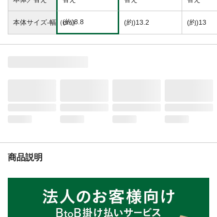
害があるときには、悪化させるおそれがあ
るので使わない。●使用中、かぶれたり、刺
(約)8.8
本体サイズ-幅（cm）
(約)13.2
(約)13
激等の異常を感じたときには使用を中止
し、商品を持参し医師に相談する。●目に入
ったときは、すぐに洗い流す。など
生産国
日本
商品説明