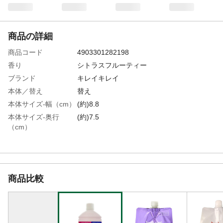
商品の詳細
商品コード
4903301282198
香り
シトラスフルーティー
ブランド
キレイキレイ
本体／替え
替え
本体サイズ-幅（cm）
(約)8.8
本体サイズ-奥行
(約)7.5
（cm）
本体サイズ-高さ
(約)19
（cm）
特徴
●つめかえ用800mL つめかえ用(200mL)の
4個分 ※液体で出るタイプではありませ
商品比較
ん ●殺菌成分がとどまる殺菌ベ－ル処方
●泡で出るタイプ ●殺菌・消毒/ウイルス・
細菌を除去
商品説明
●ウイルス・細菌を除去(エンベロープ型ウ