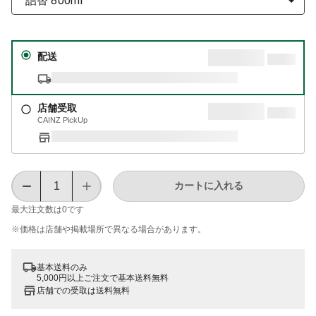
詰替 800ml
配送
店舗受取
CAINZ PickUp
カートに入れる
最大注文数は
0
です
※価格は​店舗や​掲載場所で​異なる​場合が​あります。
基本送料のみ
5,000円以上ご注文で基本送料無料
店舗での受取は送料無料