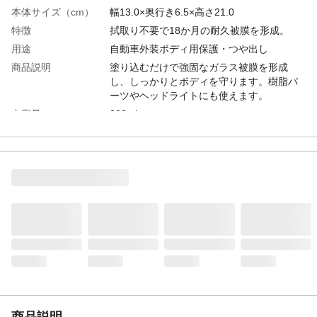
本体サイズ（cm）
幅13.0×奥行き6.5×高さ21.0
特徴
拭取り不要で18か月の耐久被膜を形成。
用途
自動車外装ボディ用保護・つや出し
商品説明
塗り込むだけで強固なガラス被膜を形成
し、しっかりとボディを守ります。樹脂パ
ーツやヘッドライトにも使えます。
内容量
200ml
付属品／セット内容
塗布用マイクロファイバークロス1枚
使用上の注意
洗車をして、キズの原因となる泥や汚れを
落としてからご使用ください。
種類
液体
耐候性期間
約18か月
生産国
日本
製造元
株式会社リンレイ
使用可能台数の目安
中型車約3台分
対応車種
全塗装色対応
対応色
全塗装色対応
商品説明