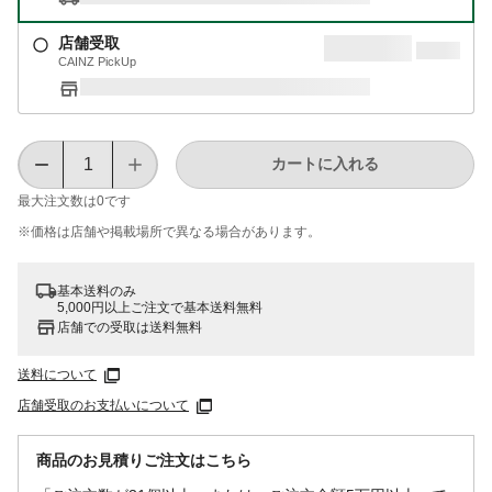
店舗受取
CAINZ PickUp
カートに入れる
最大注文数は
0
です
※価格は​店舗や​掲載場所で​異なる​場合が​あります。
基本送料のみ
5,000円以上ご注文で基本送料無料
店舗での受取は送料無料
送料について
店舗受取のお支払いについて
商品のお見積りご注文はこちら