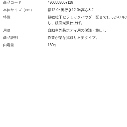
商品コード
4903339367119
本体サイズ（cm）
幅12.0×奥行き12.0×高さ8.2
特徴
超微粒子セラミックパウダー配合でしっかりキ
し、鏡面光沢仕上げ。
用途
自動車外装ボディ用の保護・艶出し
商品説明
作業が楽な拭取り不要タイプ。
内容量
180g
付属品／セット内容
塗布用マイクロファイバークロス1枚
使用上の注意
洗車をして、キズの原因となる泥や汚れを落と
らご使用ください。
種類
半ネリ
生産国
日本
製造元
株式会社リンレイ
使用可能台数の目安
中型車約4台分
対応車種
黒い車用
対応色
黒い車