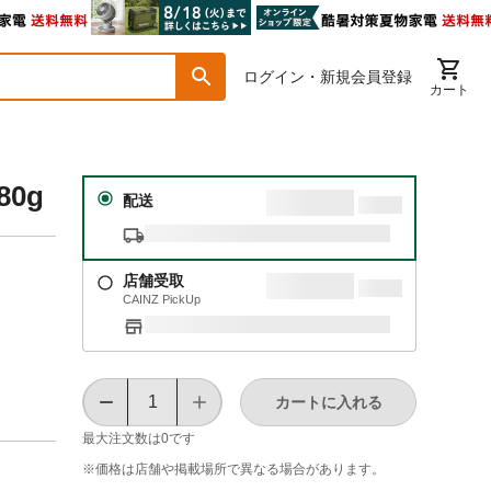
ログイン・新規会員登録
カート
0g
配送
店舗受取
CAINZ PickUp
カートに入れる
最大注文数は
0
です
※価格は​店舗や​掲載場所で​異なる​場合が​あります。