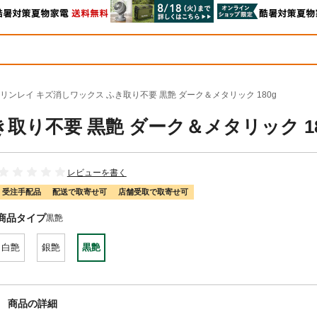
リンレイ キズ消しワックス ふき取り不要 黒艶 ダーク＆メタリック 180g
取り不要 黒艶 ダーク＆メタリック 18
レビューを書く
受注手配品
配送で取寄せ可
店舗受取で取寄せ可
商品タイプ
黒艶
白艶
銀艶
黒艶
商品の詳細