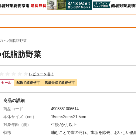
おやつ低脂肪野菜
つ低脂肪野菜
レビューを書く
セール
配送で取寄せ可
店舗受取で取寄せ可
商品の詳細
商品コード
4903351006614
本体サイズ（cm）
15cm×2cm×21.5cm
対象年齢（歳）
生後7か月以上
特徴
噛むことで歯の汚れ、歯垢を除去、おいしい