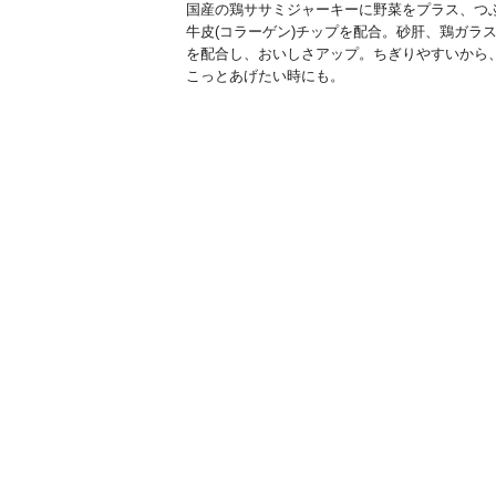
国産の鶏ササミジャーキーに野菜をプラス、つ
牛皮(コラーゲン)チップを配合。砂肝、鶏ガラ
を配合し、おいしさアップ。ちぎりやすいから
こっとあげたい時にも。
使用上の注意
●愛犬の食べ方や習性によっては、のどに詰ま
ことがありますので、必ず観察しながらお与え
い。●異常が現れた場合は使用を中止し、本品
の上、獣医師に相談してください
給与方法
●与える量は犬種や年齢、個体差などによって
ので、食べ残しや便の状態をみて調節する。 
の量は適宜調節する。
内容量
60g
重量
69g
生産国
国産
原材料
鶏肉(ササミ、砂肝、胸肉)、でん粉類、砂糖、
食物繊維、脱脂大豆、鶏ガラスープ、食塩、に
ん、ほうれん草、グリセリン、ソルビトール、
ン酸ナトリウム、プロビレングリコール、炭酸
ウム、着色料、ピロリン酸ナトリウム、ポリリ
保証成分
たんぱく質:16.0%以上、脂質:3.0%以上、粗繊