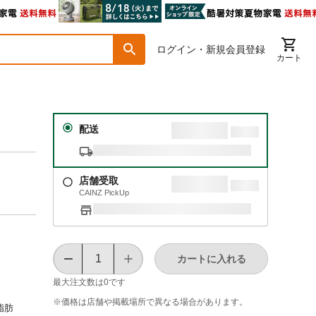
ログイン・新規会員登録
カート
配送
店舗受取
CAINZ PickUp
カートに入れる
最大注文数は
0
です
※価格は​店舗や​掲載場所で​異なる​場合が​あります。
低脂肪