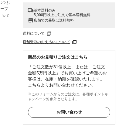
ぶつぶ
スープ
基本送料のみ
、ちょ
5,000円以上ご注文で基本送料無料
店舗での受取は送料無料
らせる
送料について
くださ
を持参
店舗受取のお支払いについて
異なる
商品のお見積りご注文はこちら
●主食
「ご注文数が31個以上、または、ご注文
金額5万円以上」でお買い上げご希望のお
客様は、在庫・納期を確認いたします。
こちらよりお問い合わせください。
※このフォームからのご注文は、各種ポイントキ
牛皮、
ャンペーン対象外となります。
んじ
ポリリ
お問い合わせ
カルシ
ジン